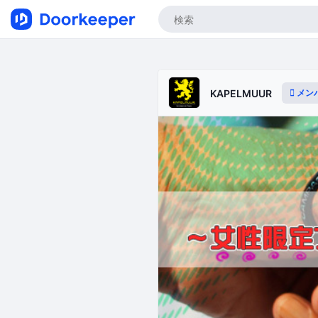
メン
KAPELMUUR